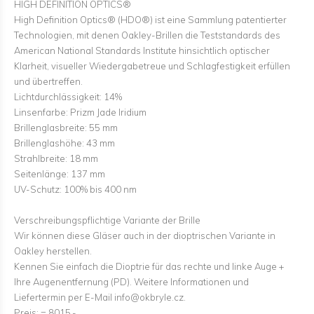
HIGH DEFINITION OPTICS®
High Definition Optics® (HDO®) ist eine Sammlung patentierter
Technologien, mit denen Oakley-Brillen die Teststandards des
American National Standards Institute hinsichtlich optischer
Klarheit, visueller Wiedergabetreue und Schlagfestigkeit erfüllen
und übertreffen.
Lichtdurchlässigkeit: 14%
Linsenfarbe: Prizm Jade Iridium
Brillenglasbreite: 55 mm
Brillenglashöhe: 43 mm
Strahlbreite: 18 mm
Seitenlänge: 137 mm
UV-Schutz: 100% bis 400 nm
Verschreibungspflichtige Variante der Brille
Wir können diese Gläser auch in der dioptrischen Variante in
Oakley herstellen.
Kennen Sie einfach die Dioptrie für das rechte und linke Auge +
Ihre Augenentfernung (PD). Weitere Informationen und
Liefertermin per E-Mail info@okbryle.cz.
Preis: = 8015.-