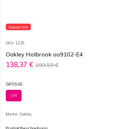
Rabatt 31%
SKU:
1225
Oakley Holbrook oo9102-E4
138,37 €
199,59 €
GRÖSSE:
UNI
Marke:
Oakley
Produktbeschreibung