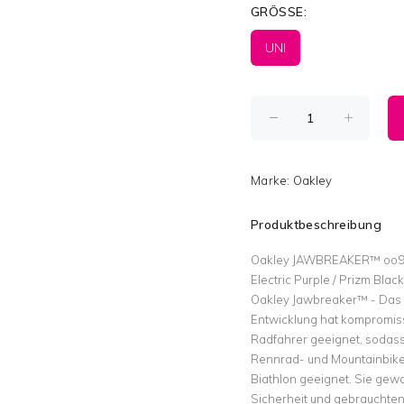
GRÖSSE:
UNI
Marke:
Oakley
Produktbeschreibung
Oakley JAWBREAKER™ oo
Electric Purple / Prizm Black
Oakley Jawbreaker™ - Das is
Entwicklung hat kompromisslo
Radfahrer geeignet, sodass
Rennrad- und Mountainbiken
Biathlon geeignet. Sie gewa
Sicherheit und gebrauchten