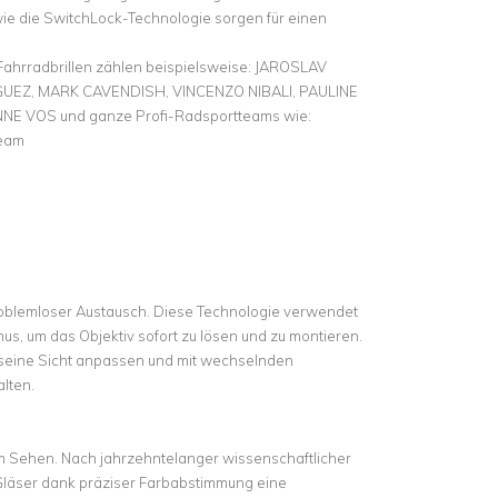
e die SwitchLock-Technologie sorgen für einen
Fahrradbrillen zählen beispielsweise: JAROSLAV
UEZ, MARK CAVENDISH, VINCENZO NIBALI, PAULINE
E VOS und ganze Profi-Radsportteams wie:
Team
roblemloser Austausch. Diese Technologie verwendet
s, um das Objektiv sofort zu lösen und zu montieren.
 seine Sicht anpassen und mit wechselnden
alten.
 im Sehen. Nach jahrzehntelanger wissenschaftlicher
läser dank präziser Farbabstimmung eine