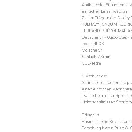
Antibeschlagöffnungen sowi
einfachen Linsenwechsel
Zu den Trägern der Oakley 
KULHAVÝ, JOAQUIM RODRIG
FERRAND-PRÉVOT, MARIANN
Deceuninck - Quick-Step-
Team INEOS
Maische Sf
Schlucht / Sram
CCC-Team
SwitchLock ™
Schneller, einfacher und p
einen einfachen Mechanismu
Dadurch kann der Sportler
Lichtverhältnissen Schritt h
Prisma ™
Prisma ist eine Revolution
Forschung bieten Prizm®-G