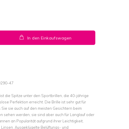
In den Einkaufswagen
9290-47
t die Spitze unter den Sportbrillen, die 40-jährige
se Perfektion erreicht. Die Brille ist sehr gut für
 Sie sie auch auf den meisten Gesichtern beim
 sehen werden, sie sind aber auch für Langlauf oder
nnen an Popularität aufgrund ihrer Leichtigkeit,
 Linsen. Ausgeklügelte Belüftungs- und