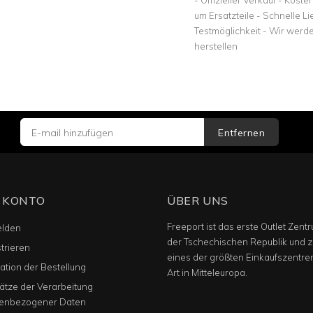
- Offizieller Verkauf - Kos
um Ersatzteile - Schnelle Li
Testmöglichkeit - Wir werde
herstellen
Entfernen
 KONTO
ÜBER UNS
Freeport ist das erste Outlet Zentr
lden
der Tschechischen Republik und z
trieren
eines der größten Einkaufszentre
tion der Bestellung
Art in Mitteleuropa.
ätze der Verarbeitung
enbezogener Daten