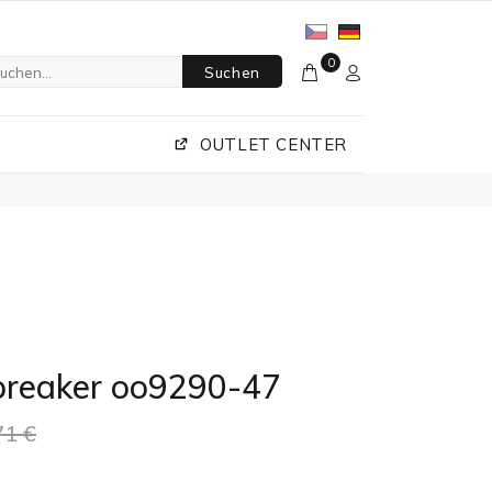
0
Suchen
OUTLET CENTER
breaker oo9290-47
71 €