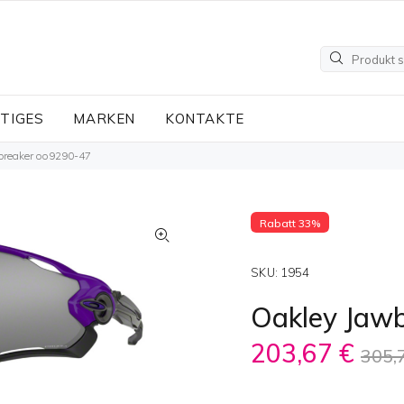
TIGES
MARKEN
KONTAKTE
breaker oo9290-47
Rabatt 33%
SKU:
1954
Oakley Jaw
203,67 €
305,