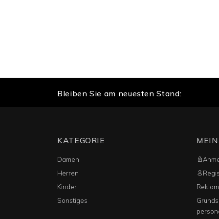
Bleiben Sie am neuesten Stand:
KATEGORIE
MEIN
Damen
Anme
Herren
Regis
Kinder
Reklama
Sonstiges
Grunds
person