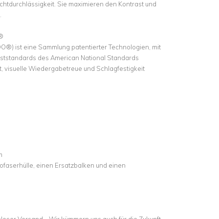
Lichtdurchlässigkeit. Sie maximieren den Kontrast und
.
®
DO®) ist eine Sammlung patentierter Technologien, mit
eststandards des American National Standards
eit, visuelle Wiedergabetreue und Schlagfestigkeit
m
ofaserhülle, einen Ersatzbalken und einen