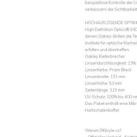
beispiellose Kontrolle der 
verbessern die Sichtbarkeit
HOCHAUFLÖSENDE OPTIK
High Definition Optics® (H
denen Oakley-Brillen die T
Institute für optische Klarh
erfüllen und übertreffen.
Oakley Kieferbrecher
Linsendurchlässigkeit: 13%
Linsenfarbe: Prizm Black
Linsenbreite: 131 mm
Linsenhöhe: 53 mm
Seitenlänge: 121 mm
UV-Schutz: 100% bis 400 n
Das Paket enthält eine Mikr
Hartschalenkoffer.
Warum OKbryle.cz?