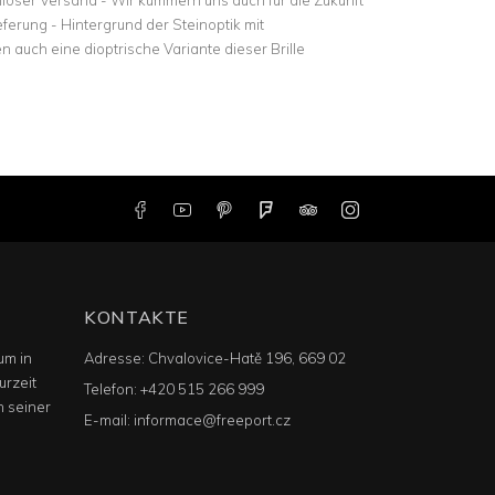
tenloser Versand - Wir kümmern uns auch für die Zukunft
eferung - Hintergrund der Steinoptik mit
n auch eine dioptrische Variante dieser Brille
KONTAKTE
um in
Adresse:
Chvalovice-Hatě 196, 669 02
urzeit
Telefon:
+420 515 266 999
n seiner
E-mail:
informace@freeport.cz