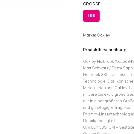
GRÖSSE:
UNI
Marke:
Oakley
Produktbeschreibung
Oakley Holbrook XXL oo94
Matt Schwarz / Prizm Saphi
Holbrook XXL – Zeitloses, 
Technologie. Das ikonisch
Metallnieten und Oakley-Lo
mittlere bis extra große Ge
nur in einer größeren Größ
und ganztägiger Tragekomf
Prizm™-Linsentechnologie: 
Detailgenauigkeit.
OAKLEY CUSTOM – Gestalte 
Oakley Custom