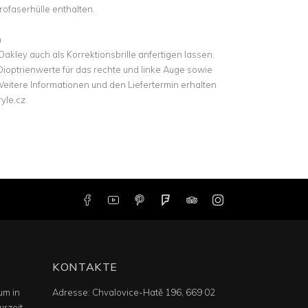
rofaserhülle enthalten.
n
Oakley auch als Korrektionsbrille anfertigen lassen.
 Dioptrienwerte für das rechte und linke Auge sowie
eitere Informationen und den Liefertermin erhalten
yle.cz.
KONTAKTE
um in
Adresse:
Chvalovice-Hatě 196, 669 02
urzeit