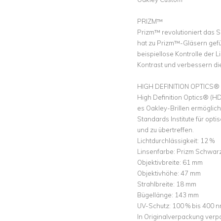
PRIZM™
Prizm™ revolutioniert das 
hat zu Prizm™-Gläsern gefü
beispiellose Kontrolle der 
Kontrast und verbessern die
HIGH DEFINITION OPTICS®
High Definition Optics® (H
es Oakley-Brillen ermöglic
Standards Institute für opti
und zu übertreffen.
Lichtdurchlässigkeit: 12 %
Linsenfarbe: Prizm Schwarz 
Objektivbreite: 61 mm
Objektivhöhe: 47 mm
Strahlbreite: 18 mm
Bügellänge: 143 mm
UV-Schutz: 100 % bis 400 
In Originalverpackung verp