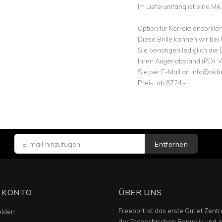
Im Lieferumfang ist eine Mik
Option für Korrektionsbrille
Diese Brille können wir bei 
Sie benötigen lediglich die
Ihren Augenabstand (PD). W
Sie per E-Mail an info@okbr
Preis: ab 8724,-
Entfernen
 KONTO
ÜBER UNS
Freeport ist das erste Outlet Zentr
lden
der Tschechischen Republik und z