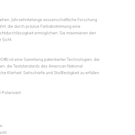
Sehen. Jahrzehntelange wissenschaftliche Forschung
hrt, die durch präzise Farbabstimmung eine
Lichtdurchlässigkeit ermöglichen. Sie maximieren den
 Sicht.
DO®) ist eine Sammlung patentierter Technologien, die
hen, die Teststandards des American National
sche Klarheit, Sehschärfe und Stoßfestigkeit zu erfüllen
Polarisiert
nm
ackt