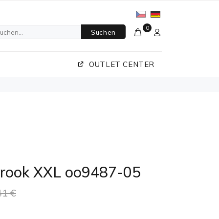
0
Suchen
OUTLET CENTER
brook XXL oo9487-05
41 €