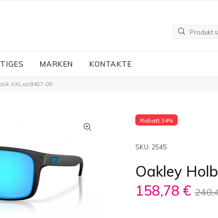
TIGES
MARKEN
KONTAKTE
rook XXL oo9487-05
Rabatt 34%
SKU:
2545
Oakley Hol
158,78 €
240,