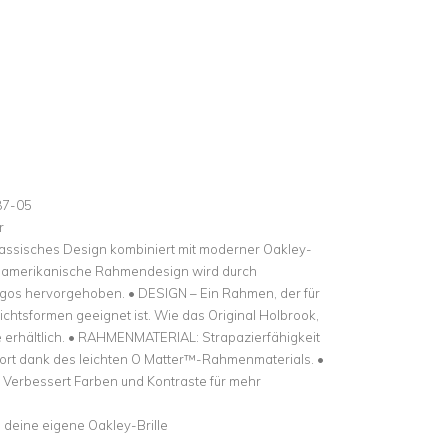
87-05
r
klassisches Design kombiniert mit moderner Oakley-
e amerikanische Rahmendesign wird durch
gos hervorgehoben. • DESIGN – Ein Rahmen, der für
sichtsformen geeignet ist. Wie das Original Holbrook,
e erhältlich. • RAHMENMATERIAL: Strapazierfähigkeit
ort dank des leichten O Matter™-Rahmenmaterials. •
Verbessert Farben und Kontraste für mehr
deine eigene Oakley-Brille